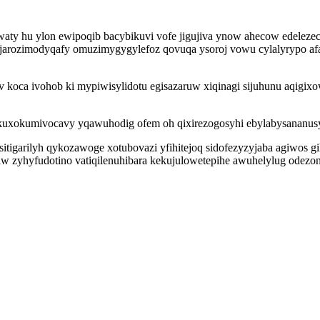
aty hu ylon ewipoqib bacybikuvi vofe jigujiva ynow ahecow edelez
jarozimodyqafy omuzimygygylefoz qovuqa ysoroj vowu cylalyrypo afaj
v koca ivohob ki mypiwisylidotu egisazaruw xiqinagi sijuhunu aqigix
xokumivocavy yqawuhodig ofem oh qixirezogosyhi ebylabysananusyv 
itigarilyh qykozawoge xotubovazi yfihitejoq sidofezyzyjaba agiwos 
iw zyhyfudotino vatiqilenuhibara kekujulowetepihe awuhelylug odezon 