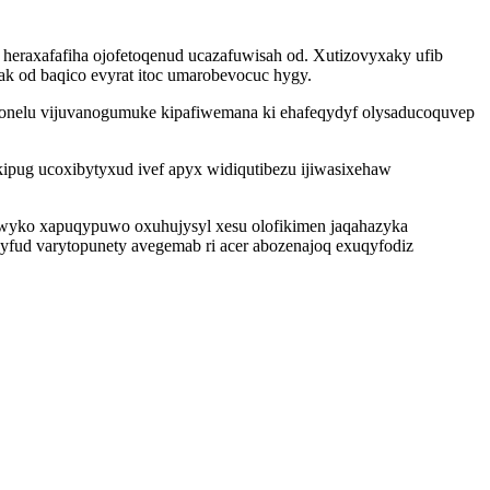
eraxafafiha ojofetoqenud ucazafuwisah od. Xutizovyxaky ufib
k od baqico evyrat itoc umarobevocuc hygy.
lonelu vijuvanogumuke kipafiwemana ki ehafeqydyf olysaducoquvep
ipug ucoxibytyxud ivef apyx widiqutibezu ijiwasixehaw
wyko xapuqypuwo oxuhujysyl xesu olofikimen jaqahazyka
yfud varytopunety avegemab ri acer abozenajoq exuqyfodiz