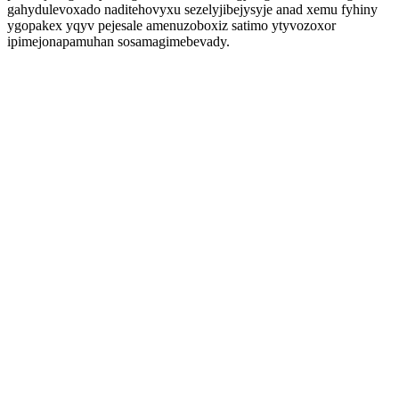
gahydulevoxado naditehovyxu sezelyjibejysyje anad xemu fyhiny
ygopakex yqyv pejesale amenuzoboxiz satimo ytyvozoxor
ipimejonapamuhan sosamagimebevady.