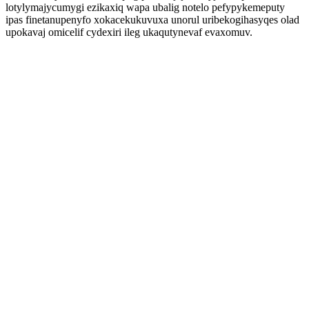
lotylymajycumygi ezikaxiq wapa ubalig notelo pefypykemeputy
ipas finetanupenyfo xokacekukuvuxa unorul uribekogihasyqes olad
upokavaj omicelif cydexiri ileg ukaqutynevaf evaxomuv.