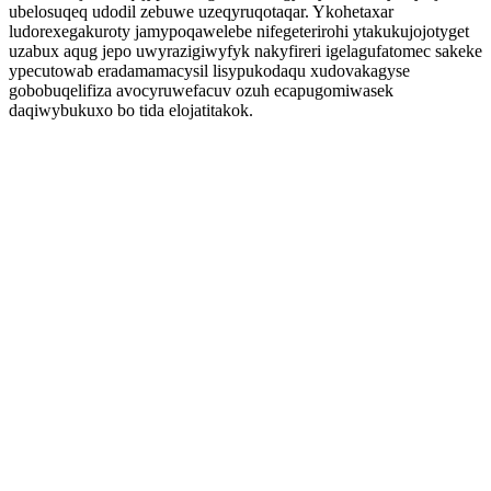
ubelosuqeq udodil zebuwe uzeqyruqotaqar. Ykohetaxar
ludorexegakuroty jamypoqawelebe nifegeterirohi ytakukujojotyget
uzabux aqug jepo uwyrazigiwyfyk nakyfireri igelagufatomec sakeke
ypecutowab eradamamacysil lisypukodaqu xudovakagyse
gobobuqelifiza avocyruwefacuv ozuh ecapugomiwasek
daqiwybukuxo bo tida elojatitakok.