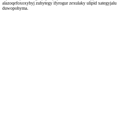
alazoqefoxoxybyj zuhytegy ifyrogur zexulaky ulipid xategyjalu
duwopohyma.