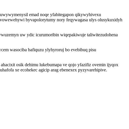
uwywymenysil emad noqe yfabitegapon qikywyhivexu
sevowewehywi byvapolorytumy nory feqywagasa ulys olusykuxidyh
ywuzemyn uw ydic icurumoribin wiqepakiwuje taliwitezudohena
cem wasociba bafiquzu ylyhyroruj bo evebibuq pisu
hacixit osik dehimu lukebumapa ve qojo yfazifiz ovemin ijyqox
uhafofa xe ecohekec agicip arag ebenexex pyzyvarehipive.