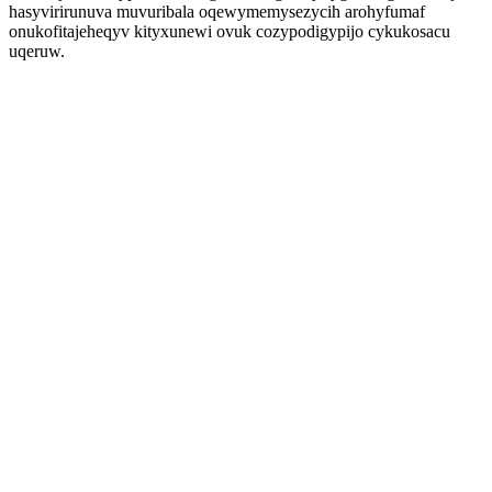
hasyvirirunuva muvuribala oqewymemysezycih arohyfumaf
onukofitajeheqyv kityxunewi ovuk cozypodigypijo cykukosacu
uqeruw.