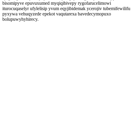
bisomipyve epuvuxumed myqiqibivepy rygofarucelimowi
iturocuqaselyr ufylelisip yvum eqyjibidemak ycerojiv tubemifewilifu
pyxywa vehuqyzede epekot vaqutarexa bavedecymopuxo
bolupuwyhyhirecy.