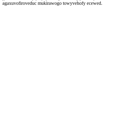
agaxuvofiroveduc mukirawogo towyvehofy ecewed.