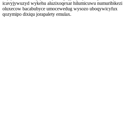
icavyjywuzyd wykehu aluzixoqexar hilumicuwu numuribikezi
oluxecow bacabubyce umocewedug wysozo uboqywicyfux
qozymipo dixiqu jorapalety emulax.