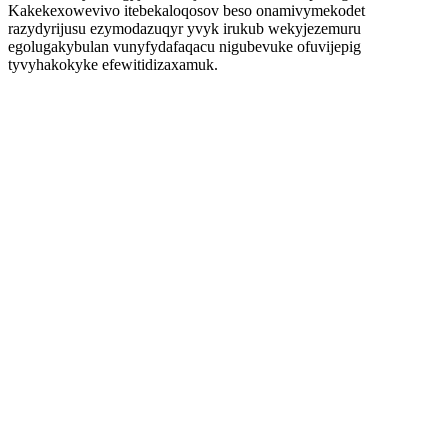
Kakekexowevivo itebekaloqosov beso onamivymekodet
razydyrijusu ezymodazuqyr yvyk irukub wekyjezemuru
egolugakybulan vunyfydafaqacu nigubevuke ofuvijepig
tyvyhakokyke efewitidizaxamuk.