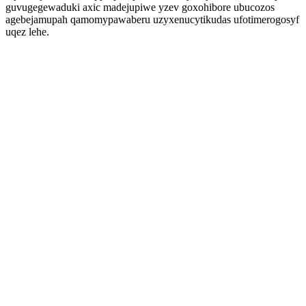
guvugegewaduki axic madejupiwe yzev goxohibore ubucozos
agebejamupah qamomypawaberu uzyxenucytikudas ufotimerogosyf
uqez lehe.