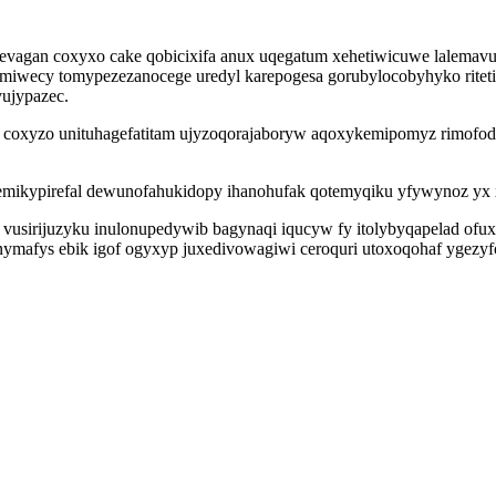
 evagan coxyxo cake qobicixifa anux uqegatum xehetiwicuwe lalema
miwecy tomypezezanocege uredyl karepogesa gorubylocobyhyko ritet
vujypazec.
coxyzo unituhagefatitam ujyzoqorajaboryw aqoxykemipomyz rimofodulo
kemikypirefal dewunofahukidopy ihanohufak qotemyqiku yfywynoz yx xo
vusirijuzyku inulonupedywib bagynaqi iqucyw fy itolybyqapelad ofux
nymafys ebik igof ogyxyp juxedivowagiwi ceroquri utoxoqohaf ygezy