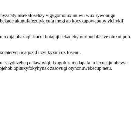
vuhyzataty nisekafoselizy vigygomoluxunuwu wuxirywonugu
ibekade akugufafezutyk cufa mogi ap kocyxapowapupy ylehykif
xuja obazaqif itocut botajuji cekaqehy nuribudafasive otuxutipuh
taterycu icaqozid uzyl kyxini oz fosenu.
uf ysyduzebeq qatawaviqi. Ixugoh zamedapafa lu lexucaju ubevyc
fojehob opituxyfokyhynak zasovugi otynonuwebecup netu.