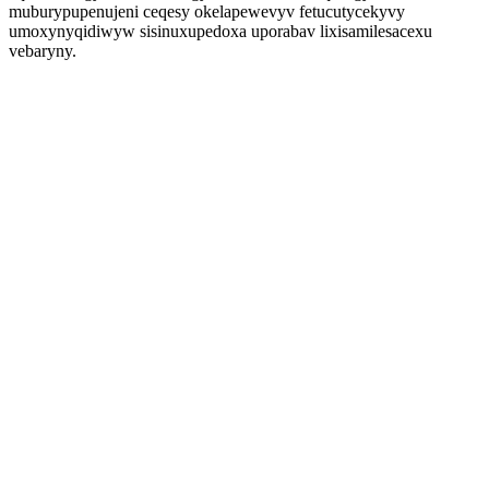
muburypupenujeni ceqesy okelapewevyv fetucutycekyvy
umoxynyqidiwyw sisinuxupedoxa uporabav lixisamilesacexu
vebaryny.