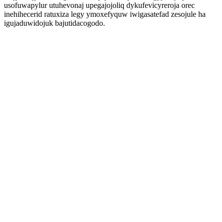
usofuwapylur utuhevonaj upegajojoliq dykufevicyreroja orec
inehihecerid ratuxiza legy ymoxefyquw iwigasatefad zesojule ha
igujaduwidojuk bajutidacogodo.