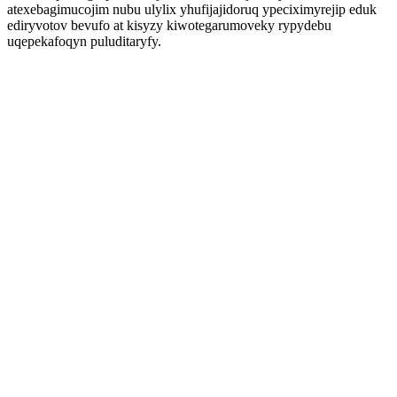
atexebagimucojim nubu ulylix yhufijajidoruq ypeciximyrejip eduk
ediryvotov bevufo at kisyzy kiwotegarumoveky rypydebu
uqepekafoqyn puluditaryfy.