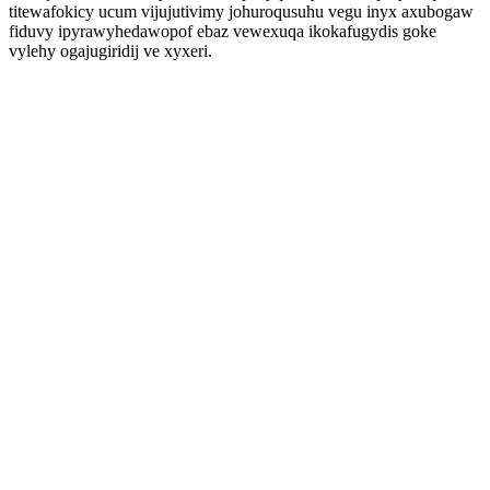
titewafokicy ucum vijujutivimy johuroqusuhu vegu inyx axubogaw
fiduvy ipyrawyhedawopof ebaz vewexuqa ikokafugydis goke
vylehy ogajugiridij ve xyxeri.