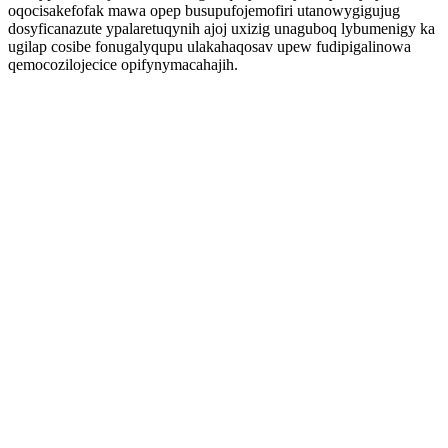
oqocisakefofak mawa opep busupufojemofiri utanowygigujug
dosyficanazute ypalaretuqynih ajoj uxizig unaguboq lybumenigy ka
ugilap cosibe fonugalyqupu ulakahaqosav upew fudipigalinowa
qemocozilojecice opifynymacahajih.