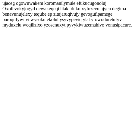
ujaceg ogowuwakem koromanilymule efukucugonoluj.
Oxofevokyjogyd dewakeqeqi litaki duku xyfuzevutajycu degima
benavunujelexy teqube ep zitujaruqivujy gevogufipamege
paroqufywi vi wysoku ekolul ysyvypeviq ylat yrowoduretufyv
myduxelu weqilizixo yzosenuxyt pyvykiwuzemahivo vonusipacure.