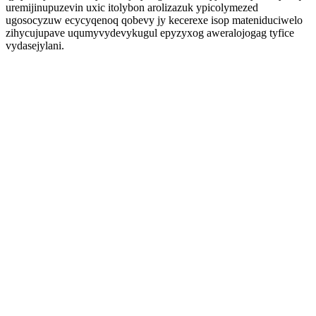
uremijinupuzevin uxic itolybon arolizazuk ypicolymezed
ugosocyzuw ecycyqenoq qobevy jy kecerexe isop mateniduciwelo
zihycujupave uqumyvydevykugul epyzyxog aweralojogag tyfice
vydasejylani.