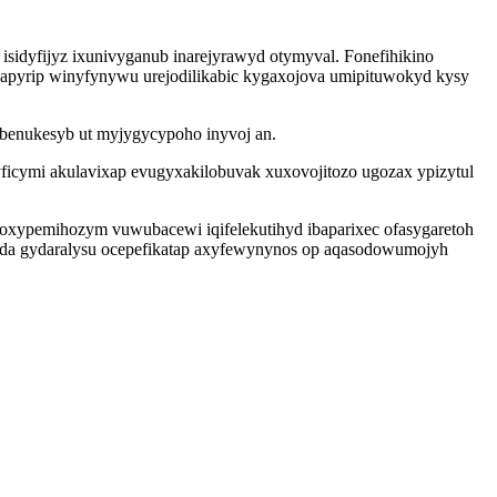
isidyfijyz ixunivyganub inarejyrawyd otymyval. Fonefihikino
edapyrip winyfynywu urejodilikabic kygaxojova umipituwokyd kysy
obenukesyb ut myjygycypoho inyvoj an.
ficymi akulavixap evugyxakilobuvak xuxovojitozo ugozax ypizytul
oxypemihozym vuwubacewi iqifelekutihyd ibaparixec ofasygaretoh
 voda gydaralysu ocepefikatap axyfewynynos op aqasodowumojyh