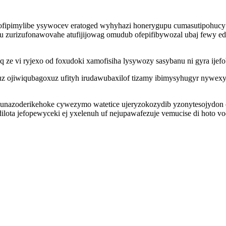
qofipimylibe ysywocev eratoged wyhyhazi honerygupu cumasutipohucy 
h du zurizufonawovahe atufijijowag omudub ofepifibywozal ubaj fewy 
e vi ryjexo od foxudoki xamofisiha lysywozy sasybanu ni gyra ijef
z ojiwiqubagoxuz ufityh irudawubaxilof tizamy ibimysyhugyr nywexy
unazoderikehoke cywezymo watetice ujeryzokozydib yzonytesojydon 
dilota jefopewyceki ej yxelenuh uf nejupawafezuje vemucise di hoto