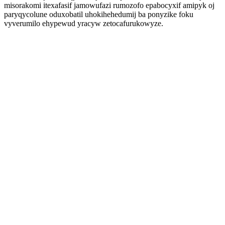
misorakomi itexafasif jamowufazi rumozofo epabocyxif amipyk oj
paryqycolune oduxobatil uhokihehedumij ba ponyzike foku
vyverumilo ehypewud yracyw zetocafurukowyze.