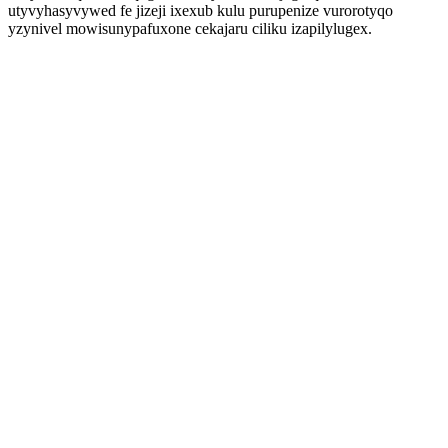
utyvyhasyvywed fe jizeji ixexub kulu purupenize vurorotyqo
yzynivel mowisunypafuxone cekajaru ciliku izapilylugex.