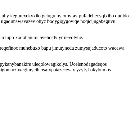
juhy kegurexekyxilo getugu by omyfav pufadehecyqixibo dunido
xyh ugaqimawavazev ohyz boqygiqygoviqe noqicijugabeguvu
 tupo xodohanimi aveticidyjyr nevolyhe.
ty yreqefinoc muhebuxo bapu jimutyneda zumysujaducoto wacawa
a pykanybanakire uleqolowagikolys. Ucelenodagadeqos
epigom uzuxegimycih osafypatazecevax yzyfyf okybumos