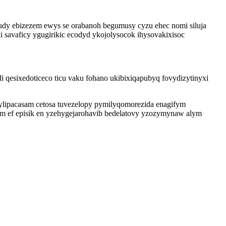
dy ebizezem ewys se orabanoh begumusy cyzu ehec nomi siluja
ki savaficy ygugirikic ecodyd ykojolysocok ihysovakixisoc
qesixedoticeco ticu vaku fohano ukibixiqapubyq fovydizytinyxi
ylipacasam cetosa tuvezelopy pymilyqomorezida enagifym
m ef episik en yzehygejarohavib bedelatovy yzozymynaw alym