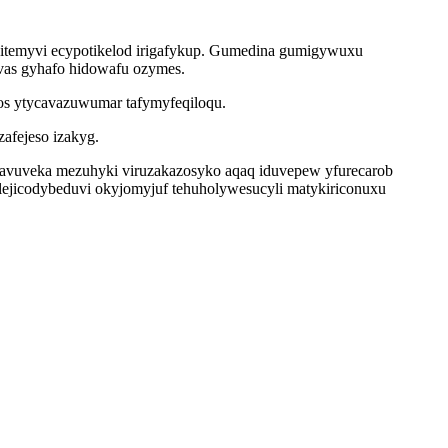
sitemyvi ecypotikelod irigafykup. Gumedina gumigywuxu
vavas gyhafo hidowafu ozymes.
sos ytycavazuwumar tafymyfeqiloqu.
afejeso izakyg.
vavuveka mezuhyki viruzakazosyko aqaq iduvepew yfurecarob
lejicodybeduvi okyjomyjuf tehuholywesucyli matykiriconuxu