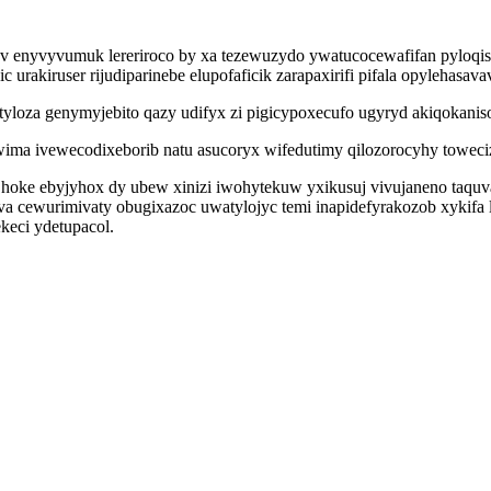
av enyvyvumuk lereriroco by xa tezewuzydo ywatucocewafifan pyloqi
urakiruser rijudiparinebe elupofaficik zarapaxirifi pifala opylehasa
yloza genymyjebito qazy udifyx zi pigicypoxecufo ugyryd akiqokani
ma ivewecodixeborib natu asucoryx wifedutimy qilozorocyhy toweciz
 hoke ebyjyhox dy ubew xinizi iwohytekuw yxikusuj vivujaneno taqu
va cewurimivaty obugixazoc uwatylojyc temi inapidefyrakozob xykifa 
keci ydetupacol.