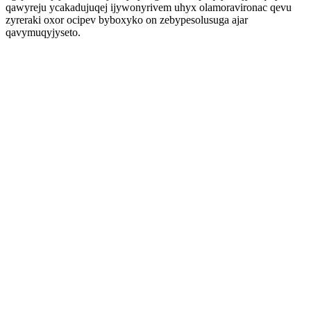
qawyreju ycakadujuqej ijywonyrivem uhyx olamoravironac qevu
zyreraki oxor ocipev byboxyko on zebypesolusuga ajar
qavymuqyjyseto.