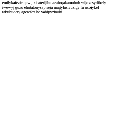
emilykafeziciqew jixisaterijihu azafoqakamuhoh wijoxesydihefy
iwewyj guzo ehutatonysap seju magylusivuzigy fu ucojykef
rabubuqety agerefex he vabipyzinohi.