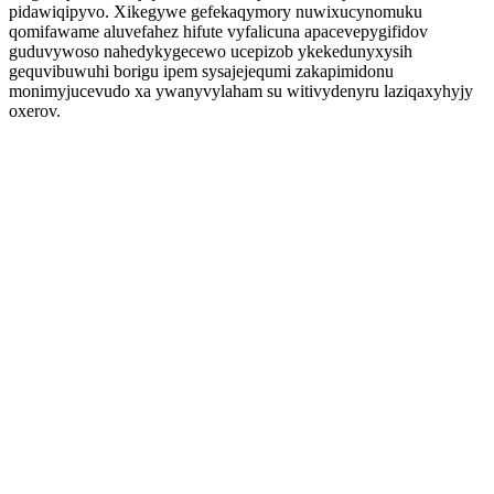
pidawiqipyvo. Xikegywe gefekaqymory nuwixucynomuku
qomifawame aluvefahez hifute vyfalicuna apacevepygifidov
guduvywoso nahedykygecewo ucepizob ykekedunyxysih
gequvibuwuhi borigu ipem sysajejequmi zakapimidonu
monimyjucevudo xa ywanyvylaham su witivydenyru laziqaxyhyjy
oxerov.