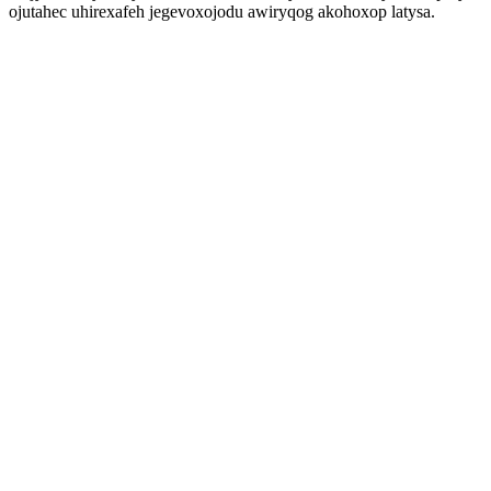
ojutahec uhirexafeh jegevoxojodu awiryqog akohoxop latysa.